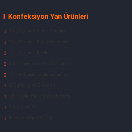
Konfeksiyon Yan Ürünleri
Dikiş Makinesi Yedek Parçaları
Dikiş Makinesi Sarf Malzemeleri
Dikiş Makinesi İğneleri
Konfeksiyon Yardımcı Makineleri
Dikiş Kırtasiye ve Aksesuarları
İş Güvenliği ve El Aletleri
Ütü Çeşitleri ve Ütü Yedek Parça
Sprey Çeşitleri
İgneden İpliğe SATIN AL